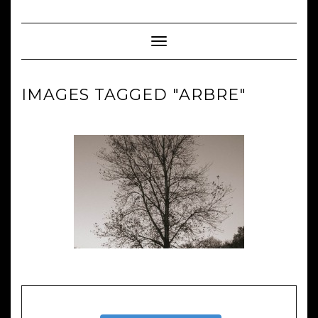
Skip
to
content
Toggle Navigation
IMAGES TAGGED "ARBRE"