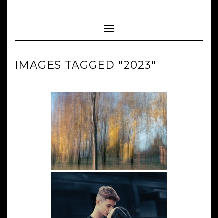
Skip
to
content
Toggle Navigation
IMAGES TAGGED "2023"