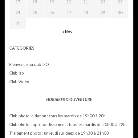
17
18
19
20
21
22
23
24
25
26
27
28
29
30
31
« Nov
CATEGORIES
Bienvenue au club ISO
Club Iso
Club Vidéo
HORAIRES D'OUVERTURE
Club photo initiation : tous les mardis de 19h00 à 20h
Club photo approfondissement : tous les mardis de 20h00 à 22h
Traitement photo : un jeudi sur deux de 19h30 à 21h00