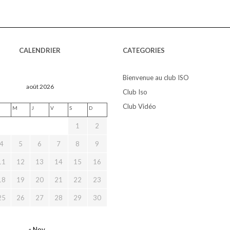
CALENDRIER
CATEGORIES
Bienvenue au club ISO
août 2026
Club Iso
Club Vidéo
M
J
V
S
D
1
2
4
5
6
7
8
9
11
12
13
14
15
16
18
19
20
21
22
23
25
26
27
28
29
30
« Nov