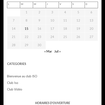
L
M
M
J
V
S
D
1
2
3
4
5
6
7
8
9
10
11
12
13
14
15
16
17
18
19
20
21
22
23
24
25
26
27
28
29
30
« Mar
Juil »
CATEGORIES
Bienvenue au club ISO
Club Iso
Club Vidéo
HORAIRES D'OUVERTURE