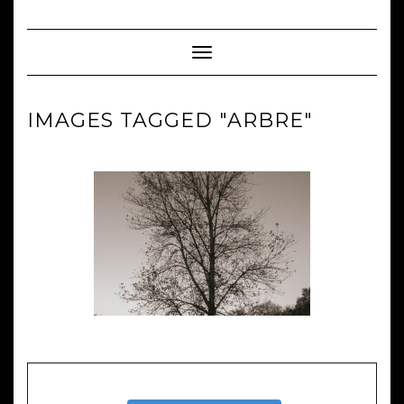
Skip
to
content
Toggle Navigation
IMAGES TAGGED "ARBRE"