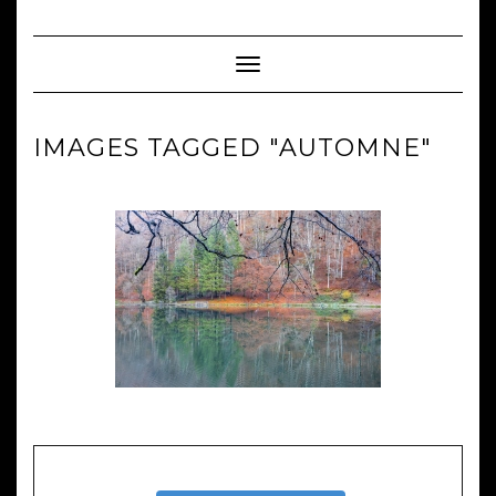
Skip
to
content
Toggle Navigation
IMAGES TAGGED "AUTOMNE"