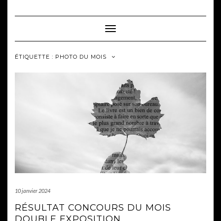
Skip
to
content
Toggle Navigation
ÉTIQUETTE :
PHOTO DU MOIS
10 janvier 2024
RÉSULTAT CONCOURS DU MOIS
DOUBLE EXPOSITION