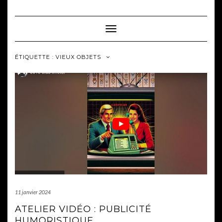
Skip
to
content
Toggle Navigation
ÉTIQUETTE :
VIEUX OBJETS
11 janvier 2024
ATELIER VIDÉO : PUBLICITÉ
HUMORISTIQUE