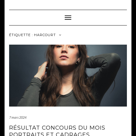
Skip
to
content
Toggle Navigation
ÉTIQUETTE :
HARCOURT
7 mars 2024
RÉSULTAT CONCOURS DU MOIS
PORTRAITS ET CADRAGES