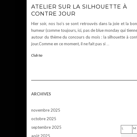
ATELIER SUR LA SILHOUETTE À
CONTRE JOUR
Hier soir, nos Iso’s se sont retrouvés dans la joie et la bo
humeur (comme toujours, ici, pas de blue monday qui tienne
autour du thème du concours du mois : la silhouette à con
jour.Comme en ce moment, il ne fait pas si
…
Club Iso
ARCHIVES
novembre 2025
octobre 2025
septembre 2025
L
M
août 2025