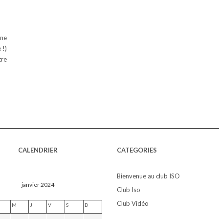
nne
 !)
tre
CALENDRIER
CATEGORIES
Bienvenue au club ISO
janvier 2024
Club Iso
Club Vidéo
M
J
V
S
D